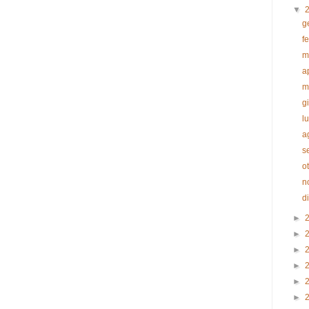
▼
g
f
m
a
m
g
l
a
s
o
n
d
►
►
►
►
►
►