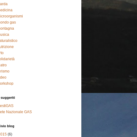
arda
edicina
icroorganismi
ondo gas
ontagna
usica
aturalistico
utrizione
rto
olidarietà
eatro
urismo
ideo
orkshop
 suggeriti
estiGAS
ete Nazionale GAS
ivio blog
2015
(6)