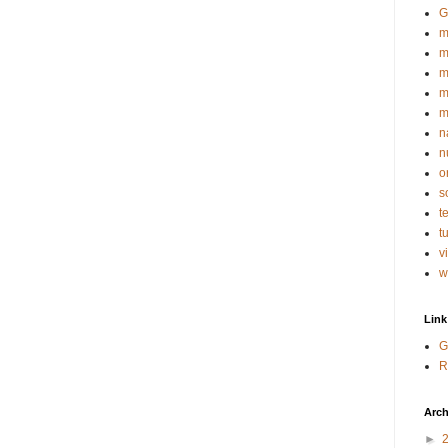
G
m
m
m
m
m
n
n
o
s
t
t
v
w
Link
G
R
Arch
►