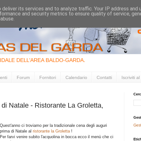
deliver its services and to analyze traffic. Your IP address and
formance and security metrics to ensure quality of service, ge
 abuse.
IDALE DELL'AREA BALDO-GARDA.
enti
Forum
Fornitori
Calendario
Contatti
Iscriviti 
Cerc
i Natale - Ristorante La Groletta,
Gest
Quest'anno ci troviamo per la tradizionale cena degli auguri
Ges
prima di Natale al
ristorante la Groletta
!
Per farvi venire subito l'acquolina in bocca ecco il menù che ci
Etic