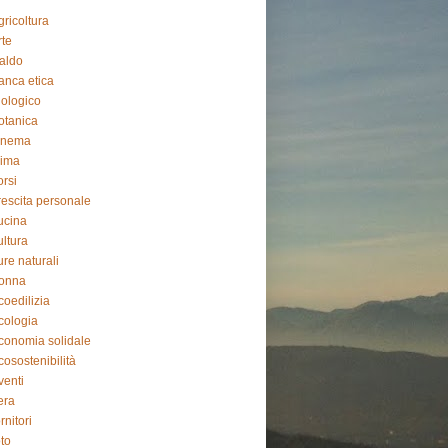
gricoltura
rte
aldo
anca etica
iologico
otanica
inema
lima
orsi
rescita personale
ucina
ultura
ure naturali
onna
coedilizia
cologia
conomia solidale
cosostenibilità
venti
iera
ornitori
oto