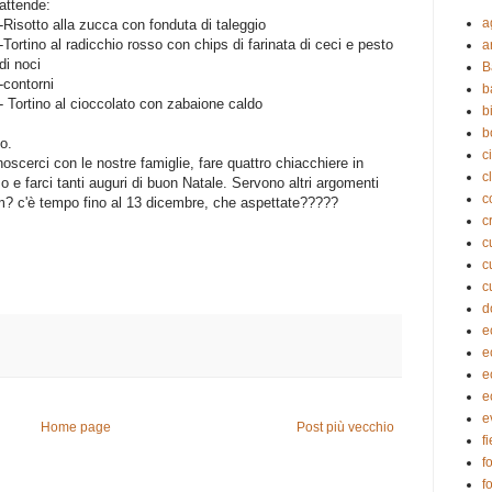
attende:
a
-Risotto alla zucca con fonduta di taleggio
-Tortino al radicchio rosso con chips di farinata di ceci e pesto
a
di noci
B
-contorni
b
- Tortino al cioccolato con zabaione caldo
b
b
o.
c
scerci con le nostre famiglie, fare quattro chiacchiere in
c
 e farci tanti auguri di buon Natale. Servono altri argomenti
c
rum? c'è tempo fino al 13 dicembre, che aspettate?????
c
c
c
c
d
e
e
e
e
e
Home page
Post più vecchio
f
f
f