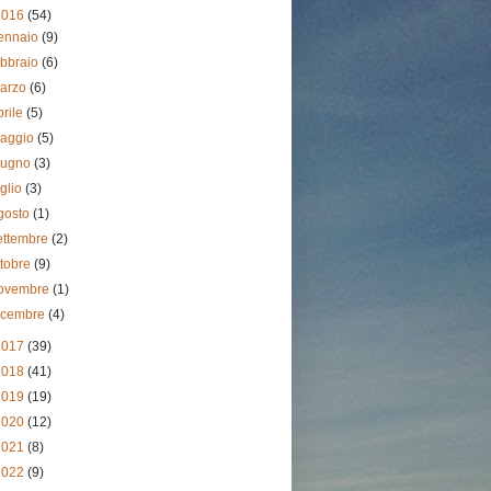
2016
(54)
ennaio
(9)
ebbraio
(6)
arzo
(6)
prile
(5)
aggio
(5)
iugno
(3)
uglio
(3)
gosto
(1)
ettembre
(2)
ttobre
(9)
ovembre
(1)
icembre
(4)
2017
(39)
2018
(41)
2019
(19)
2020
(12)
2021
(8)
2022
(9)