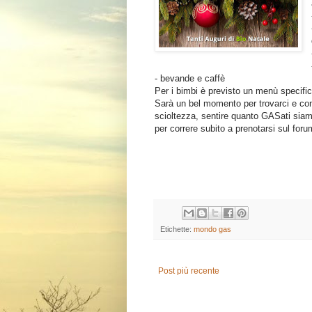
- bevande e caffè
Per i bimbi è previsto un menù specific
Sarà un bel momento per trovarci e cono
scioltezza, sentire quanto GASati siamo
per correre subito a prenotarsi sul fo
Etichette:
mondo gas
Post più recente