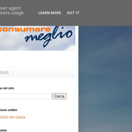
 user-agent
nerate usage
LEARN MORE
GOT IT
al GAS
a nel sito
ione ordini
tiGAS del Garda
hette