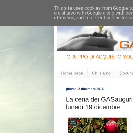
This site uses cookies from Google to 
are shared with Google along with per
statistics, and to detect and address
GRUPPO DI ACQUISTO SOL
Home page
Chi siamo
Docum
giovedì 8 dicembre 2016
La cena dei GASauguri d
lunedì 19 dicembre