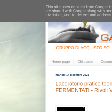
This site uses cookies from Google to 
are shared with Google along with per
statistics, and to detect and address
GRUPPO DI ACQUISTO SOL
Home page
Chi siamo
Docum
martedì 14 dicembre 2021
Laboratorio pratico te
FERMENTATI - Rivoli V