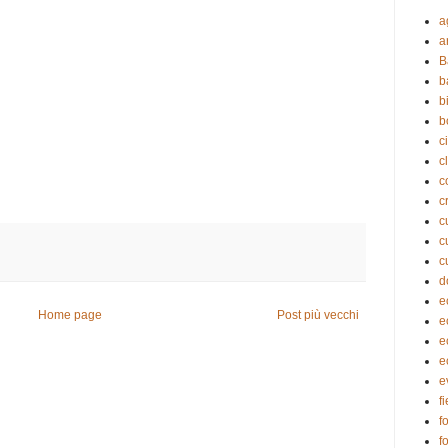
a
a
B
b
b
b
c
c
c
c
c
c
c
d
e
Home page
Post più vecchi
e
e
e
e
f
f
f