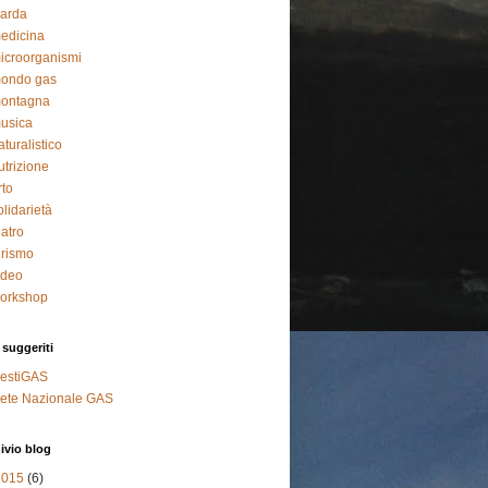
arda
edicina
icroorganismi
ondo gas
ontagna
usica
aturalistico
utrizione
rto
olidarietà
eatro
urismo
ideo
orkshop
 suggeriti
estiGAS
ete Nazionale GAS
ivio blog
2015
(6)