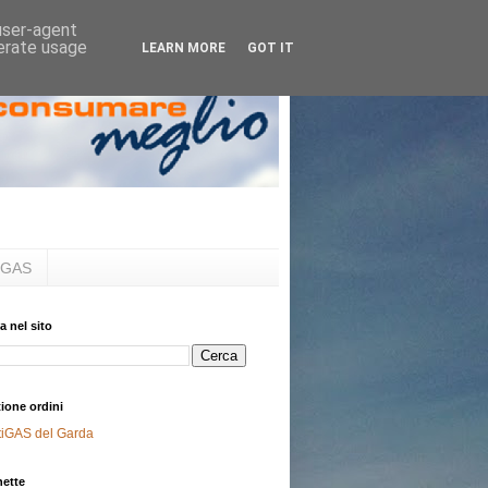
 user-agent
nerate usage
LEARN MORE
GOT IT
al GAS
a nel sito
ione ordini
tiGAS del Garda
hette