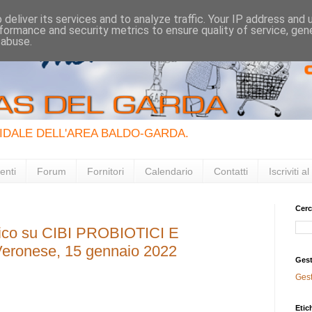
deliver its services and to analyze traffic. Your IP address and
formance and security metrics to ensure quality of service, ge
 abuse.
IDALE DELL'AREA BALDO-GARDA.
enti
Forum
Fornitori
Calendario
Contatti
Iscriviti 
Cerc
orico su CIBI PROBIOTICI E
eronese, 15 gennaio 2022
Gest
Ges
Etic