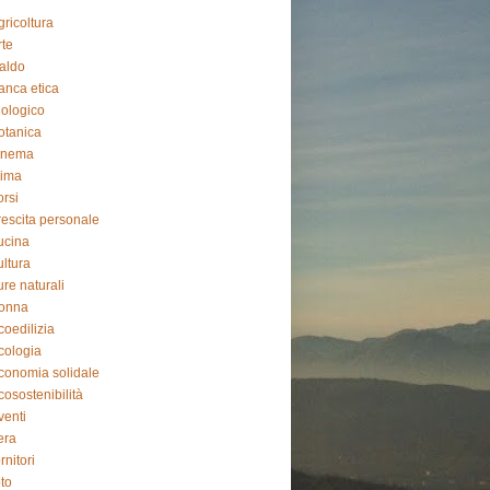
gricoltura
rte
aldo
anca etica
iologico
otanica
inema
lima
orsi
rescita personale
ucina
ultura
ure naturali
onna
coedilizia
cologia
conomia solidale
cosostenibilità
venti
iera
ornitori
oto