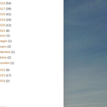
2016
(54)
2017
(39)
2018
(41)
2019
(19)
2020
(12)
2021
(8)
arzo
(1)
aggio
(1)
iugno
(2)
ettembre
(1)
ttobre
(2)
icembre
(1)
2022
(9)
2023
(17)
2024
(2)