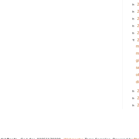
►
►
►
►
►
▼
m
m
g
s
o
d
►
►
►