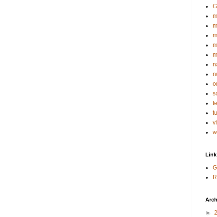
G
m
m
m
m
m
n
n
o
s
t
t
v
w
Link
G
R
Arch
►