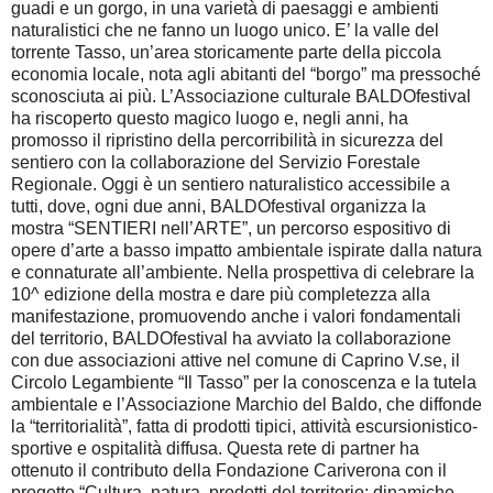
guadi e un gorgo, in una varietà di paesaggi e ambienti
naturalistici che ne fanno un luogo unico. E’ la valle del
torrente Tasso, un’area storicamente parte della piccola
economia locale, nota agli abitanti del “borgo” ma pressoché
sconosciuta ai più. L’Associazione culturale BALDOfestival
ha riscoperto questo magico luogo e, negli anni, ha
promosso il ripristino della percorribilità in sicurezza del
sentiero con la collaborazione del Servizio Forestale
Regionale. Oggi è un sentiero naturalistico accessibile a
tutti, dove, ogni due anni, BALDOfestival organizza la
mostra “SENTIERI nell’ARTE”, un percorso espositivo di
opere d’arte a basso impatto ambientale ispirate dalla natura
e connaturate all’ambiente. Nella prospettiva di celebrare la
10^ edizione della mostra e dare più completezza alla
manifestazione, promuovendo anche i valori fondamentali
del territorio, BALDOfestival ha avviato la collaborazione
con due associazioni attive nel comune di Caprino V.se, il
Circolo Legambiente “Il Tasso” per la conoscenza e la tutela
ambientale e l’Associazione Marchio del Baldo, che diffonde
la “territorialità”, fatta di prodotti tipici, attività escursionistico-
sportive e ospitalità diffusa. Questa rete di partner ha
ottenuto il contributo della Fondazione Cariverona con il
progetto “Cultura, natura, prodotti del territorio: dinamiche