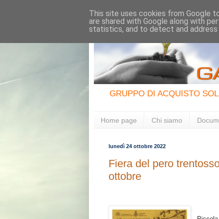
This site uses cookies from Google to 
are shared with Google along with per
statistics, and to detect and address
GRUPPO DI ACQUISTO SOL
Home page
Chi siamo
Docum
lunedì 24 ottobre 2022
Fiera del pero trentos
ottobre
Piccola