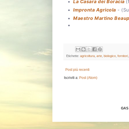
L a Casara dei Boracia
(
I mpronta Agricola
- (Su
M aestro Martino Beaup
Etichette:
agricoltura
,
arte
,
biologico
,
fornitori
Post più recenti
Iscriviti a:
Post (Atom)
GAS 