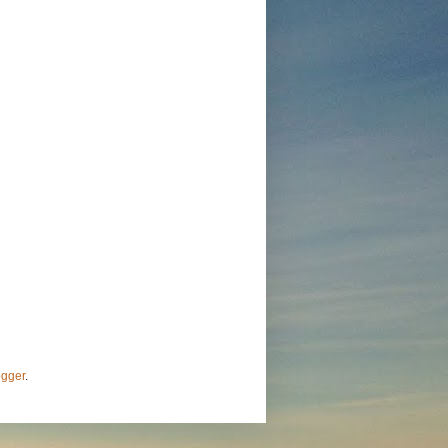
ogger
.