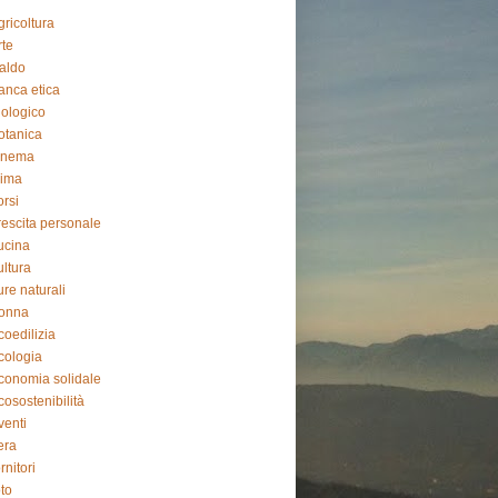
gricoltura
rte
aldo
anca etica
iologico
otanica
inema
lima
orsi
rescita personale
ucina
ultura
ure naturali
onna
coedilizia
cologia
conomia solidale
cosostenibilità
venti
iera
ornitori
oto