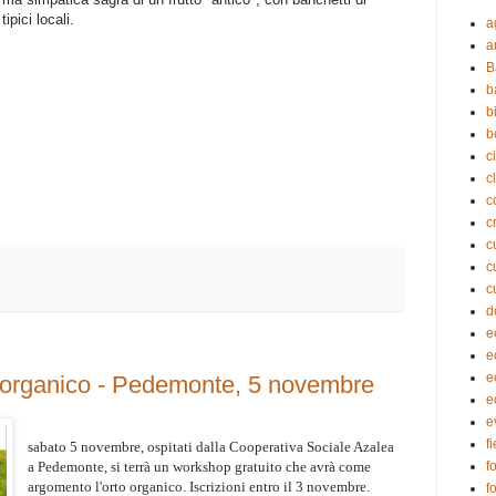
tipici locali.
a
a
B
b
b
b
c
c
c
c
c
c
c
d
e
e
e
 organico - Pedemonte, 5 novembre
e
e
f
sabato 5 novembre, ospitati dalla Cooperativa Sociale Azalea
f
a Pedemonte, si terrà un workshop gratuito che avrà come
argomento l'orto organico. Iscrizioni entro il 3 novembre.
f