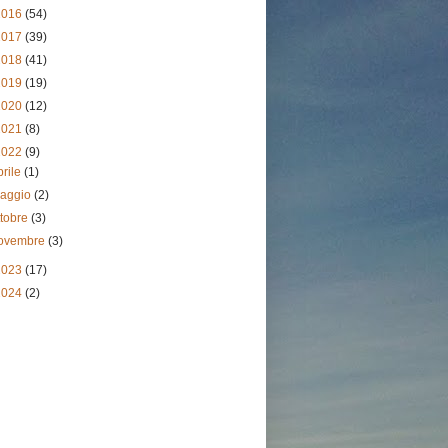
2016
(54)
2017
(39)
2018
(41)
2019
(19)
2020
(12)
2021
(8)
2022
(9)
prile
(1)
aggio
(2)
ttobre
(3)
ovembre
(3)
2023
(17)
2024
(2)