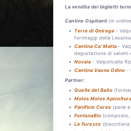
L a vendita dei biglietti te
C antine Ospitanti
(in ordine
Terre di Gnirega
- Valpo
forrmaggi della Lessinia
C antina Ca' Matta
- Val
degustazione di salumi d
N ovaia
- Valpolicella Ri
C antina Vaona Odino
- 
Partner:
Q uelle del Baito
(forma
M eles Meles Apicoltur
P anificio Ceres
(pane e 
F ontanaBio
(composte, c
L e Furezze
(biscotteria