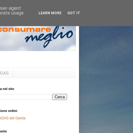
 user-agent
nerate usage
LEARN MORE
GOT IT
al GAS
a nel sito
ione ordini
tiGAS del Garda
hette