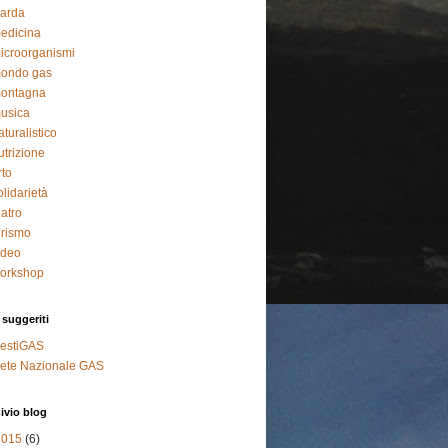
arda
edicina
icroorganismi
ondo gas
ontagna
usica
aturalistico
utrizione
rto
olidarietà
eatro
urismo
ideo
orkshop
 suggeriti
estiGAS
ete Nazionale GAS
ivio blog
2015
(6)