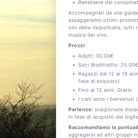
Benessere dei consumat
Accompagnati da una guida,
assaggeremo ottimi prodotti
vini della Valpolicella, tutt
musica dal vivo
P rezzi
:
A dulti: 30.00€
S oci Bioditretto: 25.00
R agazzi dai 12 ai 18 a
fase di acquisto)
Fino ai 12 anni: Gratis
I cani sono i benvenuti (
P artenze:
scaglionate dista
In fase di acquisto dei bigli
R accomandiamo la puntual
aggregarsi ad altri gruppi 