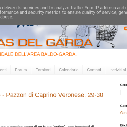
deliver its services and to analyze traffic. Your IP address and
formance and security metrics to ensure quality of service, ge
 abuse.
IDALE DELL'AREA BALDO-GARDA.
enti
Forum
Fornitori
Calendario
Contatti
Iscriviti 
Cerc
so - Pazzon di Caprino Veronese, 29-30
Gest
Ges
Etic
 ma simpatica sagra di un frutto "antico", con banchetti di