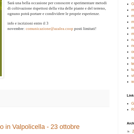
Sarà una bella occasione per conoscere e sperimentare metodi
G
di coltivazione rispettosi della vita delle piante e del terreno,
m
ognuno potrà portare e condividere le proprie esperienze.
m
m
info e iscrizioni entro il 3
m
novembre:
comunicazione@azalea.coop
posti limitati!
m
n
n
o
s
t
t
v
w
Link
G
R
Arch
 in Valpolicella - 23 ottobre
►