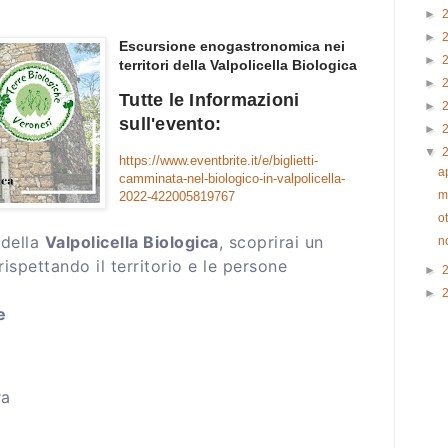
►
►
Escursione enogastronomica nei
►
territori della Valpolicella Biologica
►
Tutte le Informazioni
►
sull'evento:
►
▼
https://www.eventbrite.it/e/biglietti-
a
camminata-nel-biologico-in-valpolicella-
m
2022-422005819767
o
 della
Valpolicella Biologica
, scoprirai un
n
ispettando il territorio e le persone
►
►
e
ra