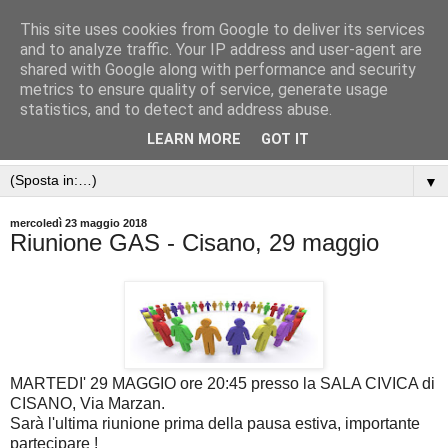
This site uses cookies from Google to deliver its services
and to analyze traffic. Your IP address and user-agent are
shared with Google along with performance and security
metrics to ensure quality of service, generate usage
statistics, and to detect and address abuse.
GRUPPO DI ACQUISTO SOLIDALE DELL'AREA BALDO-
GARDA.
LEARN MORE
GOT IT
▼
mercoledì 23 maggio 2018
Riunione GAS - Cisano, 29 maggio
MARTEDI' 29 MAGGIO ore 20:45 presso la SALA CIVICA di
CISANO, Via Marzan.
Sarà l'ultima riunione prima della pausa estiva, importante
partecipare !