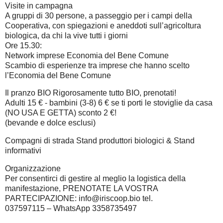
Visite in campagna
A gruppi di 30 persone, a passeggio per i campi della
Cooperativa, con spiegazioni
e
aneddoti sull’agricoltura
biologica, da chi la vive tutti i giorni
Ore 15.30:
Network imprese Economia del Bene Comune
Scambio di esperienze tra imprese che hanno scelto
l’Economia del Bene Comune
Il pranzo BIO
Rigorosamente tutto BIO,
prenotati
!
A
dulti
1
5
€
-
bambini
(
3
-
8
)
6
€
se ti porti le stoviglie da casa
(
NO USA E GETTA) sconto 2 €!
(bev
ande e dolce esclus
i
)
Compagni
di strada
Stand produttori
biologici & Stand
informativ
i
Organizzazione
Per consentirci di gestire al meglio la
logistica della
manifestazione,
PRENOTATE LA VOSTRA
PARTECIPAZIONE
:
info@iriscoop.bio
tel.
037597115
–
WhatsApp 3358735497