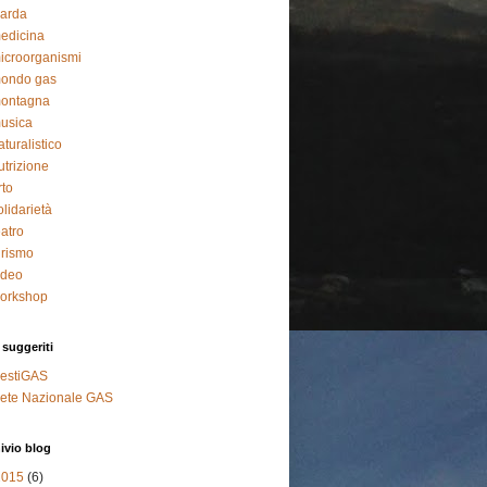
arda
edicina
icroorganismi
ondo gas
ontagna
usica
aturalistico
utrizione
rto
olidarietà
eatro
urismo
ideo
orkshop
 suggeriti
estiGAS
ete Nazionale GAS
ivio blog
2015
(6)