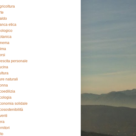
gricoltura
rte
aldo
anca etica
iologico
otanica
inema
lima
orsi
rescita personale
ucina
ultura
ure naturali
onna
coedilizia
cologia
conomia solidale
cosostenibilità
venti
iera
ornitori
oto