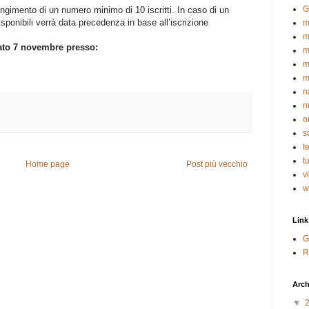
G
iungimento di un numero minimo di 10 iscritti. In caso di un
isponibili verrà data precedenza in base all’iscrizione
m
m
bato 7 novembre presso:
m
m
m
n
n
o
s
t
t
Home page
Post più vecchio
v
w
Link
G
R
Arch
▼