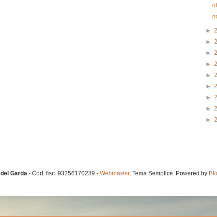
o
n
►
►
►
►
►
►
►
►
►
del Garda
- Cod. fisc. 93256170239 -
Webmaster
. Tema Semplice. Powered by
Bl