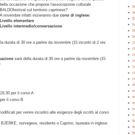
bella occasione che propone l'associazione culturale
a
BALDOfestival sul territorio caprinese?
a
A novembre infatti inizieranno due
corsi di inglese:
B
Livello elementare
b
Livello intermedio/conversazione
b
b
la durata di 30 ore a partire da novembre (15 incontri di 2 ore
c
c
c
sazione
sarà della durata di 30 ore a partire da novembre (15
c
0
c
c
c
d
e
 19,30 per il corso A
e
 per il corso B
e
e
ificati per venire incontro alle esigenze degli iscritti al corso
e
f
A BJERKE, norvegese, residente a Caprino, laureata in inglese
f
f