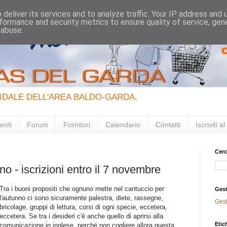
deliver its services and to analyze traffic. Your IP address and
formance and security metrics to ensure quality of service, ge
 abuse.
IDALE DELL'AREA BALDO-GARDA.
enti
Forum
Fornitori
Calendario
Contatti
Iscriviti 
Cerc
no - iscrizioni entro il 7 novembre
Tra i buoni propositi che ognuno mette nel cantuccio per
Gest
l'autunno ci sono sicuramente palestra, diete, rassegne,
Ges
bricolage, gruppi di lettura, corsi di ogni specie, eccetera,
eccetera. Se tra i desideri c'è anche quello di aprirsi alla
Etic
comunicazione in inglese, perché non cogliere allora questa