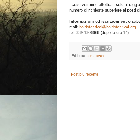
I corsi verranno effettuati solo al ragg
numero di richieste superiore ai posti d
Informazioni ed iscrizioni entro sa
mail:
baldofestival@baldofestival.org
tel. 339 1306669 (dopo le ore 14)
Etichette:
corsi
,
eventi
Post più recente