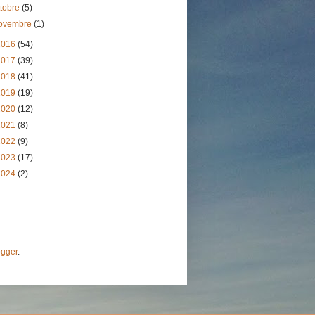
ttobre
(5)
ovembre
(1)
2016
(54)
2017
(39)
2018
(41)
2019
(19)
2020
(12)
2021
(8)
2022
(9)
2023
(17)
2024
(2)
ogger
.