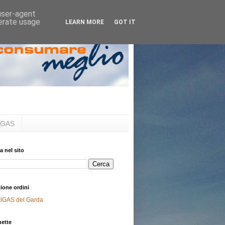
 user-agent
nerate usage
LEARN MORE
GOT IT
al GAS
a nel sito
ione ordini
tiGAS del Garda
hette